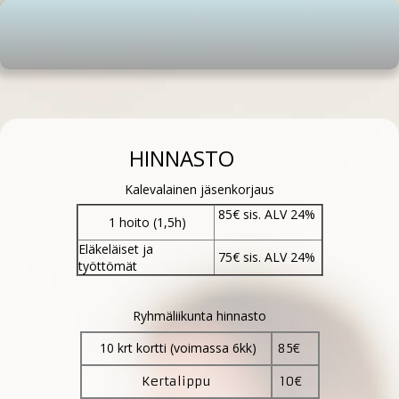
HINNASTO
Kalevalainen jäsenkorjaus
85€ sis. ALV 24%
1 hoito (1,5h)
Eläkeläiset ja
75€ sis. ALV 24%
työttömät
Ryhmäliikunta hinnasto
10 krt kortti (voimassa 6kk)
85€
10€
Kertalippu